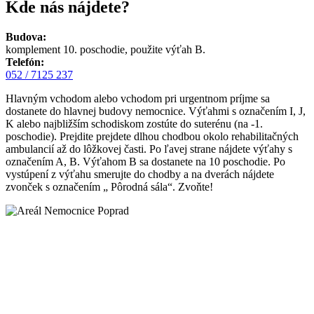
Kde nás nájdete?
Budova:
komplement 10. poschodie, použite výťah B.
Telefón:
052 / 7125 237
Hlavným vchodom alebo vchodom pri urgentnom príjme sa
dostanete do hlavnej budovy nemocnice. Výťahmi s označením I, J,
K alebo najbližším schodiskom zostúte do suterénu (na -1.
poschodie). Prejdite prejdete dlhou chodbou okolo rehabilitačných
ambulancií až do lôžkovej časti. Po ľavej strane nájdete výťahy s
označením A, B. Výťahom B sa dostanete na 10 poschodie. Po
vystúpení z výťahu smerujte do chodby a na dverách nájdete
zvonček s označením „ Pôrodná sála“. Zvoňte!