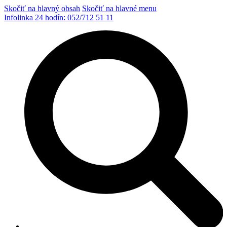
Skočiť na hlavný obsah
Skočiť na hlavné menu
Infolinka 24 hodín:
052/712 51 11