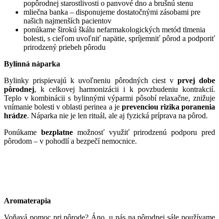
popôrodnej starostlivosti o panvové dno a brušnú stenu
mliečna banka – disponujeme dostatočnými zásobami pre
našich najmenších pacientov
ponúkame širokú škálu nefarmakologických metód tlmenia
bolesti, s cieľom uvoľniť napätie, spríjemniť pôrod a podporiť
prirodzený priebeh pôrodu
Bylinná náparka
Bylinky prispievajú k uvoľneniu pôrodných ciest v
prvej dobe
pôrodnej
, k celkovej harmonizácii i k povzbudeniu kontrakcií.
Teplo v kombinácii s bylinnými výparmi pôsobí relaxačne, znižuje
vnímanie bolesti v oblasti perinea a je
prevenciou rizika poranenia
hrádze
. Náparka nie je len rituál, ale aj fyzická príprava na pôrod.
Ponúkame
bezplatne
možnosť využiť prirodzenú podporu pred
pôrodom – v pohodlí a bezpečí nemocnice.
Aromaterapia
Voňavá pomoc pri pôrode? Áno, u nás na pôrodnej sále používame