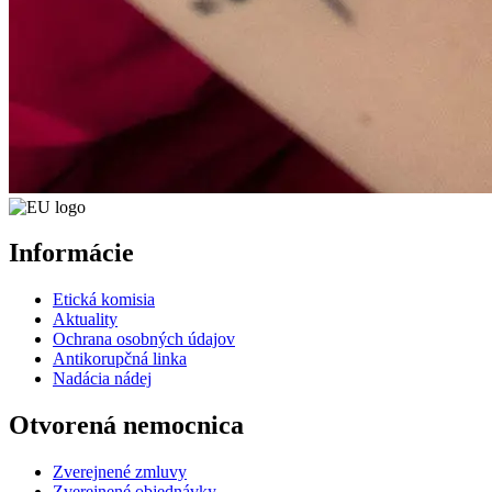
Informácie
Etická komisia
Aktuality
Ochrana osobných údajov
Antikorupčná linka
Nadácia nádej
Otvorená nemocnica
Zverejnené zmluvy
Zverejnené objednávky