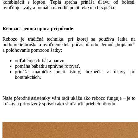
kombinácii s loptou. Teplá sprcha prináša úľavu od bolesti,
uvoľňuje svaly a pomáha navodiť pocit relaxu a bezpečia.
Rebozo – jemná opora pri pôrode
Rebozo je tradičná technika, pri ktorej sa používa šatka na
podopretie bruška a uvoľnenie tela počas pôrodu. Jemné „hojdanie“
a polohovanie pomocou šatky:
odľahčuje chrbát a panvu,
pomáha bábätku správne rotovať,
prináša mamičke pocit istoty, bezpečia a úľavy pri
kontrakciách.
Naše pôrodné asistentky vám radi ukážu ako rebozo funguje – je to
krásny a prirodzený spôsob ako si uľahčiť priebeh pôrodu.