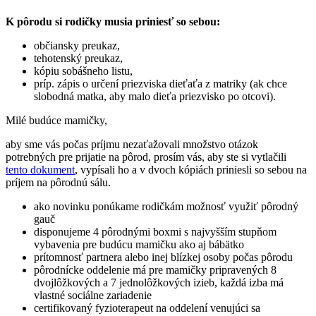
K pôrodu si rodičky musia priniesť so sebou:
občiansky preukaz,
tehotenský preukaz,
kópiu sobášneho listu,
príp. zápis o určení priezviska dieťaťa z matriky (ak chce
slobodná matka, aby malo dieťa priezvisko po otcovi).
Milé budúce mamičky,
aby sme vás počas príjmu nezaťažovali množstvo otázok
potrebných pre prijatie na pôrod, prosím vás, aby ste si vytlačili
tento dokument
, vypísali ho a v dvoch kópiách priniesli so sebou na
príjem na pôrodnú sálu.
ako novinku ponúkame rodičkám možnosť využiť pôrodný
gauč
disponujeme 4 pôrodnými boxmi s najvyšším stupňom
vybavenia pre budúcu mamičku ako aj bábätko
prítomnosť partnera alebo inej blízkej osoby počas pôrodu
pôrodnícke oddelenie má pre mamičky pripravených 8
dvojlôžkových a 7 jednolôžkových izieb, každá izba má
vlastné sociálne zariadenie
certifikovaný fyzioterapeut na oddelení venujúci sa