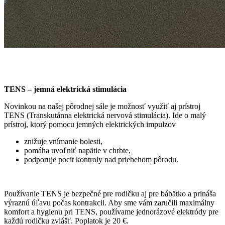
TENS – jemná elektrická stimulácia
Novinkou na našej pôrodnej sále je možnosť využiť aj prístroj
TENS (Transkutánna elektrická nervová stimulácia). Ide o malý
prístroj, ktorý pomocu jemných elektrických impulzov
znižuje vnímanie bolesti,
pomáha uvoľniť napätie v chrbte,
podporuje pocit kontroly nad priebehom pôrodu.
Používanie TENS je bezpečné pre rodičku aj pre bábätko a prináša
výraznú úľavu počas kontrakcii. Aby sme vám zaručili maximálny
komfort a hygienu pri TENS, používame jednorázové elektródy pre
každú rodičku zvlášť. Poplatok je 20 €.