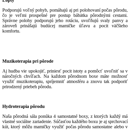
Lopty
Podporujú voľný pohyb, pomáhajú aj pri polohovaní počas pôrodu,
čo je veľmi prospešné pre postup bábätka pôrodnými cestami.
Správne polohy podporujú jeho rotáciu, uvoľňujú svaly panvy a
zároveň prinášajú budúcej mamičke úľavu a pocit väčšieho
komfortu.
Muzikoterapia pri pôrode
Aj hudba vie upokojiť, priniesť pocit istoty a pomôcť uvoľniť sa v
náročných chvíľach. Na každom pôrodnom boxe máte možnosť
využiť muzikoterapiu, spríjemniť atmosféru a znovu tak podporiť
prirodzený priebeh pôrodu.
Hydroterapia pôrodu
Naša pôrodná sála ponúka 4 samostatné boxy, z ktorých každý má
vlastné sociálne zariadenie. Súčasťou každého boxu je aj sprchovací
kút, ktorý môžu mamičky využiť počas pôrodu samostatne alebo v