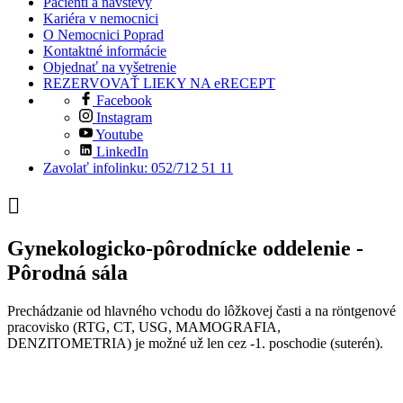
Pacienti a návštevy
Kariéra v nemocnici
O Nemocnici Poprad
Kontaktné informácie
Objednať na vyšetrenie
REZERVOVAŤ LIEKY NA eRECEPT
Facebook
Instagram
Youtube
LinkedIn
Zavolať infolinku: 052/712 51 11
Gynekologicko-pôrodnícke oddelenie -
Pôrodná sála
Prechádzanie od hlavného vchodu do lôžkovej časti a na röntgenové
pracovisko (RTG, CT, USG, MAMOGRAFIA,
DENZITOMETRIA) je možné už len cez -1. poschodie (suterén).