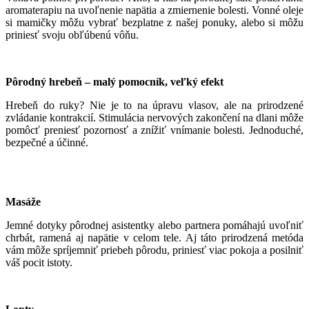
aromaterapiu na uvoľnenie napätia a zmiernenie bolesti. Vonné oleje
si mamičky môžu vybrať bezplatne z našej ponuky, alebo si môžu
priniesť svoju obľúbenú vôňu.
Pôrodný hrebeň – malý pomocník, veľký efekt
Hrebeň do ruky? Nie je to na úpravu vlasov, ale na prirodzené
zvládanie kontrakcií. Stimulácia nervových zakončení na dlani môže
pomôcť preniesť pozornosť a znížiť vnímanie bolesti. Jednoduché,
bezpečné a účinné.
Masáže
Jemné dotyky pôrodnej asistentky alebo partnera pomáhajú uvoľniť
chrbát, ramená aj napätie v celom tele. Aj táto prirodzená metóda
vám môže spríjemniť priebeh pôrodu, priniesť viac pokoja a posilniť
váš pocit istoty.