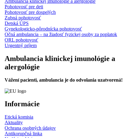
Ambulancia klinickej imunológie a alergológie
Pohotovosť pre deti
Pohotovosť pre dospelých
Zubná pohotovosť
Detská ÚPS
Gynekologicko-pôrodnícka pohotovosť
Očná ambulancia – na žiadosť fyzickej osoby za poplatok
ORL pohotovosť
Urgentný príjem
Ambulancia klinickej imunológie a
alergológie
Vážení pacienti, ambulancia je do odvolania uzatvorená!
Informácie
Etická komisia
Aktuality
Ochrana osobných údajov
Antikorupčná linka