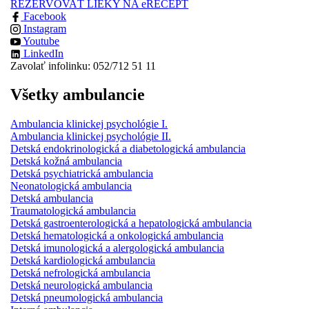
REZERVOVAŤ LIEKY NA eRECEPT
Facebook
Instagram
Youtube
LinkedIn
Zavolať infolinku: 052/712 51 11
Všetky ambulancie
Ambulancia klinickej psychológie I.
Ambulancia klinickej psychológie II.
Detská endokrinologická a diabetologická ambulancia
Detská kožná ambulancia
Detská psychiatrická ambulancia
Neonatologická ambulancia
Detská ambulancia
Traumatologická ambulancia
Detská gastroenterologická a hepatologická ambulancia
Detská hematologická a onkologická ambulancia
Detská imunologická a alergologická ambulancia
Detská kardiologická ambulancia
Detská nefrologická ambulancia
Detská neurologická ambulancia
Detská pneumologická ambulancia