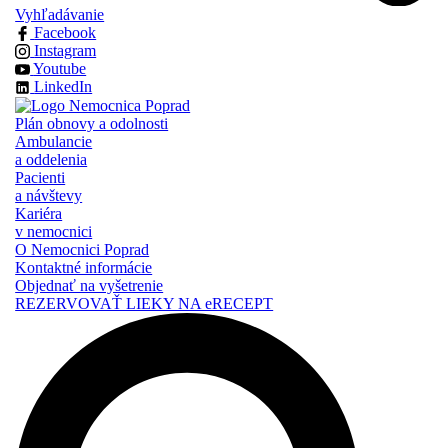
Vyhľadávanie
Facebook
Instagram
Youtube
LinkedIn
Plán obnovy a odolnosti
Ambulancie
a oddelenia
Pacienti
a návštevy
Kariéra
v nemocnici
O Nemocnici Poprad
Kontaktné informácie
Objednať na vyšetrenie
REZERVOVAŤ LIEKY NA eRECEPT