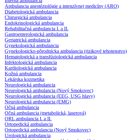
Interná ambulancia
Ambulancia anestéziológie a intenzívnej medicíny (ARO)
Diabetologická ambulancia
Chirurgická ambulancia
Endokrinologická ambulancia
Rehabilitačná ambulancia I. a II.
Gastroenterologická ambulancia
Geriatrická ambulancia
Gynekologická ambulancia
Gynekologicko-pôrodnícka ambulancia (rizikové tehotenstvo)
Hematologická a transfúziologická ambulancia
Infektologická ambulancia
Kardiologická ambulancia
Kožná ambulancia
Lekárska kozmetika
Neurologická ambulancia
Neurologická ambulancia (Nový Smokovec)
Neurologická ambulancia (EEG, USG hlavy)
Neurologická ambulancia (EMG)
Očná ambulancia
Očná ambulancia (metabolická, laserová)
ORL ambulancia I. a II.
Ortopedická ambulancia
Ortopedická ambulancia (Nový Smokovec)
Urologická ambulancia