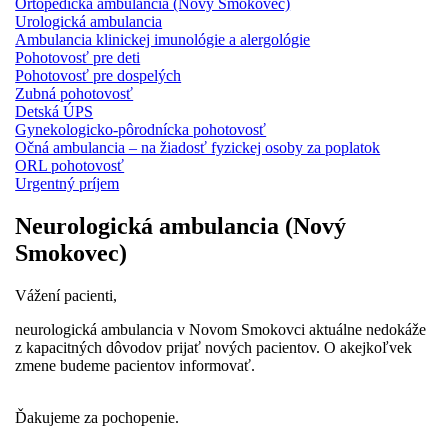
Ortopedická ambulancia (Nový Smokovec)
Urologická ambulancia
Ambulancia klinickej imunológie a alergológie
Pohotovosť pre deti
Pohotovosť pre dospelých
Zubná pohotovosť
Detská ÚPS
Gynekologicko-pôrodnícka pohotovosť
Očná ambulancia – na žiadosť fyzickej osoby za poplatok
ORL pohotovosť
Urgentný príjem
Neurologická ambulancia (Nový
Smokovec)
Vážení pacienti,
neurologická ambulancia v Novom Smokovci aktuálne nedokáže
z kapacitných dôvodov prijať nových pacientov. O akejkoľvek
zmene budeme pacientov informovať.
Ďakujeme za pochopenie.