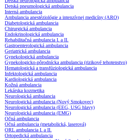
Detská neurologická ambulancia
Detská pneumologická ambulancia
Interná ambulancia
Ambulancia anestéziológie a intenzívnej medicíny (ARO)
Diabetologická ambulancia
Chirurgická ambulancia
Endokrinologická ambulancia
Rehabilitačná ambulancia I. a II.
Gastroenterologická ambulancia
Geriatrická ambulancia
Gynekologická ambulancia
Gynekologicko-pôrodnícka ambulancia (rizikové tehotenstvo)
Hematologická a transfúziologická ambulancia
Infektologická ambulancia
Kardiologická ambulancia
Kožná ambulancia
Lekárska kozmetika
Neurologická ambulancia
Neurologická ambulancia (Nový Smokovec)
Neurologická ambulancia (EEG, USG hlavy)
Neurologická ambulancia (EMG)
Očná ambulancia
Očná ambulancia (metabolická, laserová)
ORL ambulancia I. a II.
Ortopedická ambulancia