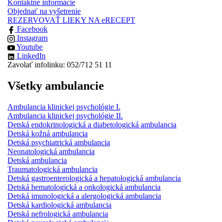
Kontaktné informácie
Objednať na vyšetrenie
REZERVOVAŤ LIEKY NA eRECEPT
Facebook
Instagram
Youtube
LinkedIn
Zavolať infolinku: 052/712 51 11
Všetky ambulancie
Ambulancia klinickej psychológie I.
Ambulancia klinickej psychológie II.
Detská endokrinologická a diabetologická ambulancia
Detská kožná ambulancia
Detská psychiatrická ambulancia
Neonatologická ambulancia
Detská ambulancia
Traumatologická ambulancia
Detská gastroenterologická a hepatologická ambulancia
Detská hematologická a onkologická ambulancia
Detská imunologická a alergologická ambulancia
Detská kardiologická ambulancia
Detská nefrologická ambulancia