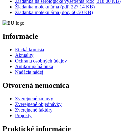
Žiadanka na sérologické vyšetrenia (doc, 318.00 KB)
Žiadanka molekulárna (pdf, 227.14 KB)
Žiadanka molekulárna (doc, 66.50 KB)
Informácie
Etická komisia
Aktuality
Ochrana osobných údajov
Antikorupčná linka
Nadácia nádej
Otvorená nemocnica
Zverejnené zmluvy
Zverejnené objednávky
Zverejnené faktúry
Projekty
Praktické informácie