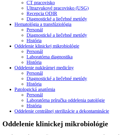
CT pracovisko
Ultrazvukové pracovisko (USG)
Recepcia ODIR
Diagnostické a liečebné metódy
Hematológia a transfúziológia
Personál
Diagnostické a liečebné metódy
História
Oddelenie klinickej mikrobiológie
Personál
Laboratórna diagnostika
História
Oddelenie nukleárnej medicíny
Personál
Diagnostické a liečebné metódy
História
Patologická anatómia
Personál
Laboratórna príručka oddelenia patológie
História
Oddelenie centrálnej sterilizácie a dekontaminácie
Oddelenie klinickej mikrobiológie