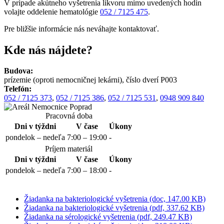
V prípade akútneho vyšetrenia likvoru mimo uvedených hodín
volajte oddelenie hematológie
052 / 7125 475
.
Pre bližšie informácie nás neváhajte kontaktovať.
Kde nás nájdete?
Budova:
prízemie (oproti nemocničnej lekárni), číslo dverí P003
Telefón:
052 / 7125 373
,
052 / 7125 386
,
052 / 7125 531
,
0948 909 840
Pracovná doba
Dni v týždni
V čase
Úkony
pondelok – nedeľa
7:00 – 19:00
-
Príjem materiál
Dni v týždni
V čase
Úkony
pondelok – nedeľa
7:00 – 18:00
-
Žiadanka na bakteriologické vyšetrenia (doc, 147.00 KB)
Žiadanka na bakteriologické vyšetrenia (pdf, 337.62 KB)
Žiadanka na sérologické vyšetrenia (pdf, 249.47 KB)