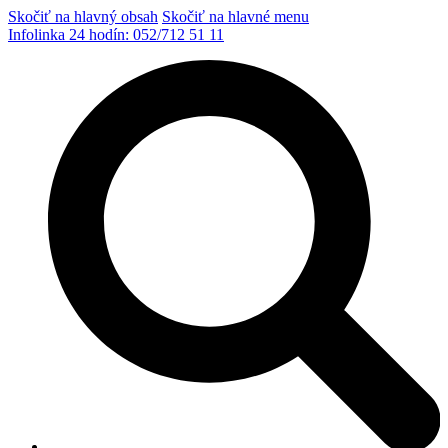
Skočiť na hlavný obsah
Skočiť na hlavné menu
Infolinka 24 hodín:
052/712 51 11