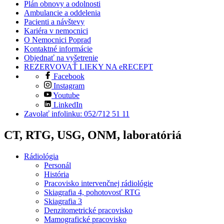
Plán obnovy a odolnosti
Ambulancie a oddelenia
Pacienti a návštevy
Kariéra v nemocnici
O Nemocnici Poprad
Kontaktné informácie
Objednať na vyšetrenie
REZERVOVAŤ LIEKY NA eRECEPT
Facebook
Instagram
Youtube
LinkedIn
Zavolať infolinku: 052/712 51 11
CT, RTG, USG, ONM, laboratóriá
Rádiológia
Personál
História
Pracovisko intervenčnej rádiológie
Skiagrafia 4, pohotovosť RTG
Skiagrafia 3
Denzitometrické pracovisko
Mamografické pracovisko