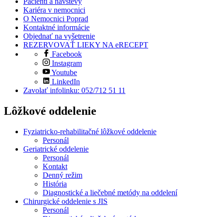
Pacienti a návštevy
Kariéra v nemocnici
O Nemocnici Poprad
Kontaktné informácie
Objednať na vyšetrenie
REZERVOVAŤ LIEKY NA eRECEPT
Facebook
Instagram
Youtube
LinkedIn
Zavolať infolinku: 052/712 51 11
Lôžkové oddelenie
Fyziatricko-rehabilitačné lôžkové oddelenie
Personál
Geriatrické oddelenie
Personál
Kontakt
Denný režim
História
Diagnostické a liečebné metódy na oddelení
Chirurgické oddelenie s JIS
Personál