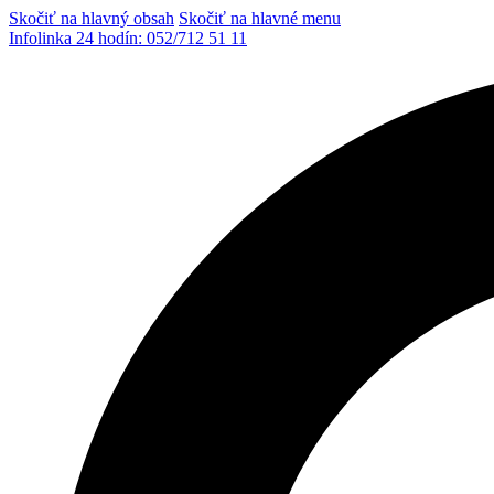
Skočiť na hlavný obsah
Skočiť na hlavné menu
Infolinka 24 hodín:
052/712 51 11