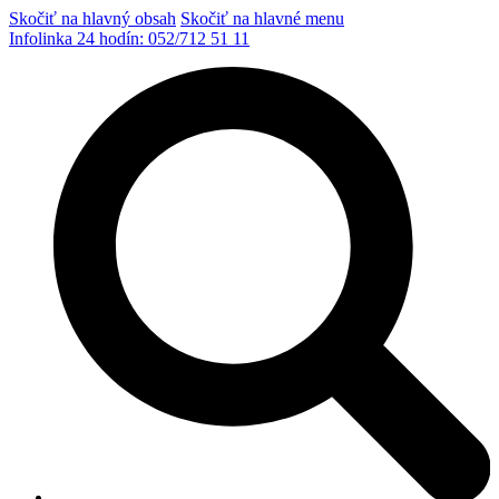
Skočiť na hlavný obsah
Skočiť na hlavné menu
Infolinka 24 hodín:
052/712 51 11