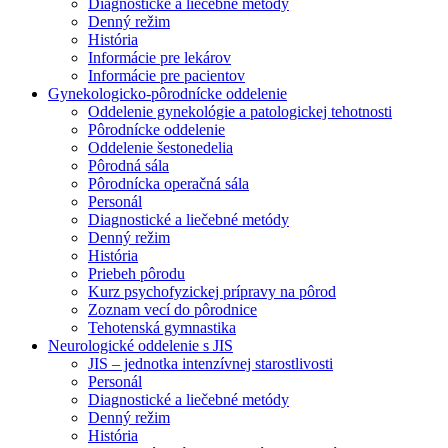
Diagnostické a liečebné metódy
Denný režim
História
Informácie pre lekárov
Informácie pre pacientov
Gynekologicko-pôrodnícke oddelenie
Oddelenie gynekológie a patologickej tehotnosti
Pôrodnícke oddelenie
Oddelenie šestonedelia
Pôrodná sála
Pôrodnícka operačná sála
Personál
Diagnostické a liečebné metódy
Denný režim
História
Priebeh pôrodu
Kurz psychofyzickej prípravy na pôrod
Zoznam vecí do pôrodnice
Tehotenská gymnastika
Neurologické oddelenie s JIS
JIS – jednotka intenzívnej starostlivosti
Personál
Diagnostické a liečebné metódy
Denný režim
História