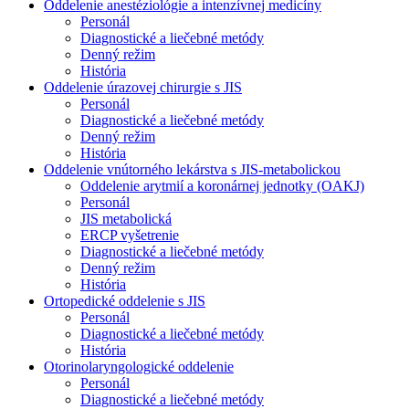
Oddelenie anestéziológie a intenzívnej medicíny
Personál
Diagnostické a liečebné metódy
Denný režim
História
Oddelenie úrazovej chirurgie s JIS
Personál
Diagnostické a liečebné metódy
Denný režim
História
Oddelenie vnútorného lekárstva s JIS-metabolickou
Oddelenie arytmií a koronárnej jednotky (OAKJ)
Personál
JIS metabolická
ERCP vyšetrenie
Diagnostické a liečebné metódy
Denný režim
História
Ortopedické oddelenie s JIS
Personál
Diagnostické a liečebné metódy
História
Otorinolaryngologické oddelenie
Personál
Diagnostické a liečebné metódy