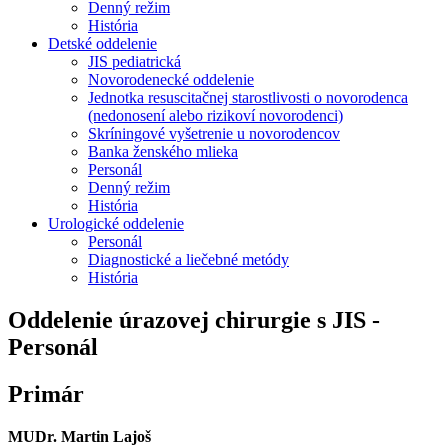
Denný režim
História
Detské oddelenie
JIS pediatrická
Novorodenecké oddelenie
Jednotka resuscitačnej starostlivosti o novorodenca
(nedonosení alebo rizikoví novorodenci)
Skríningové vyšetrenie u novorodencov
Banka ženského mlieka
Personál
Denný režim
História
Urologické oddelenie
Personál
Diagnostické a liečebné metódy
História
Oddelenie úrazovej chirurgie s JIS -
Personál
Primár
MUDr. Martin Lajoš