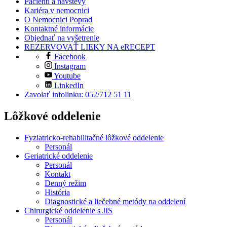
Pacienti a návštevy
Kariéra v nemocnici
O Nemocnici Poprad
Kontaktné informácie
Objednať na vyšetrenie
REZERVOVAŤ LIEKY NA eRECEPT
Facebook
Instagram
Youtube
LinkedIn
Zavolať infolinku: 052/712 51 11
Lôžkové oddelenie
Fyziatricko-rehabilitačné lôžkové oddelenie
Personál
Geriatrické oddelenie
Personál
Kontakt
Denný režim
História
Diagnostické a liečebné metódy na oddelení
Chirurgické oddelenie s JIS
Personál