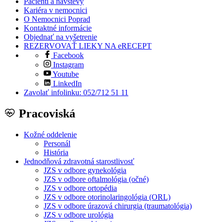
Pacienti a návštevy
Kariéra v nemocnici
O Nemocnici Poprad
Kontaktné informácie
Objednať na vyšetrenie
REZERVOVAŤ LIEKY NA eRECEPT
Facebook
Instagram
Youtube
LinkedIn
Zavolať infolinku: 052/712 51 11
Pracoviská
Kožné oddelenie
Personál
História
Jednodňová zdravotná starostlivosť
JZS v odbore gynekológia
JZS v odbore oftalmológia (očné)
JZS v odbore ortopédia
JZS v odbore otorinolaringológia (ORL)
JZS v odbore úrazová chirurgia (traumatológia)
JZS v odbore urológia