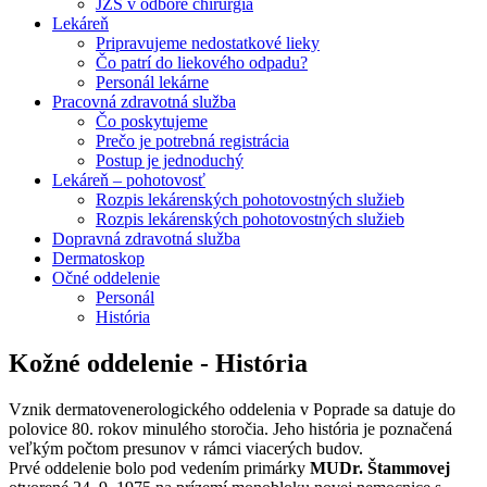
JZS v odbore chirurgia
Lekáreň
Pripravujeme nedostatkové lieky
Čo patrí do liekového odpadu?
Personál lekárne
Pracovná zdravotná služba
Čo poskytujeme
Prečo je potrebná registrácia
Postup je jednoduchý
Lekáreň – pohotovosť
Rozpis lekárenských pohotovostných služieb
Rozpis lekárenských pohotovostných služieb
Dopravná zdravotná služba
Dermatoskop
Očné oddelenie
Personál
História
Kožné oddelenie - História
Vznik dermatovenerologického oddelenia v Poprade sa datuje do
polovice 80. rokov minulého storočia. Jeho história je poznačená
veľkým počtom presunov v rámci viacerých budov.
Prvé oddelenie bolo pod vedením primárky
MUDr. Štammovej