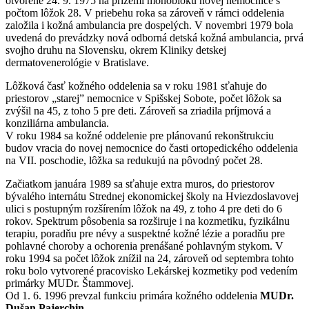
otvorené 24. 9. 1975 na prízemí monobloku novej nemocnice s
počtom lôžok 28. V priebehu roka sa zároveň v rámci oddelenia
založila i kožná ambulancia pre dospelých. V novembri 1979 bola
uvedená do prevádzky nová odborná detská kožná ambulancia, prvá
svojho druhu na Slovensku, okrem Kliniky detskej
dermatovenerológie v Bratislave.
Lôžková časť kožného oddelenia sa v roku 1981 sťahuje do
priestorov „starej” nemocnice v Spišskej Sobote, počet lôžok sa
zvýšil na 45, z toho 5 pre deti. Zároveň sa zriadila príjmová a
konziliárna ambulancia.
V roku 1984 sa kožné oddelenie pre plánovanú rekonštrukciu
budov vracia do novej nemocnice do časti ortopedického oddelenia
na VII. poschodie, lôžka sa redukujú na pôvodný počet 28.
Začiatkom januára 1989 sa sťahuje extra muros, do priestorov
bývalého internátu Strednej ekonomickej školy na Hviezdoslavovej
ulici s postupným rozšírením lôžok na 49, z toho 4 pre deti do 6
rokov. Spektrum pôsobenia sa rozširuje i na kozmetiku, fyzikálnu
terapiu, poradňu pre névy a suspektné kožné lézie a poradňu pre
pohlavné choroby a ochorenia prenášané pohlavným stykom. V
roku 1994 sa počet lôžok znížil na 24, zároveň od septembra tohto
roku bolo vytvorené pracovisko Lekárskej kozmetiky pod vedením
primárky MUDr. Štammovej.
Od 1. 6. 1996 prevzal funkciu primára kožného oddelenia
MUDr.
Dušan Pajerchin.