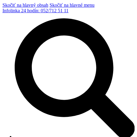
Skočiť na hlavný obsah
Skočiť na hlavné menu
Infolinka 24 hodín:
052/712 51 11